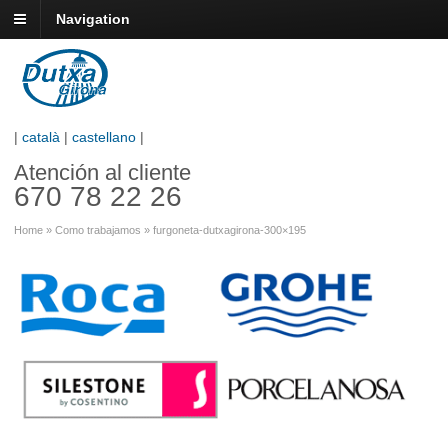
Navigation
|
català
|
castellano
|
Atención al cliente
670 78 22 26
Home
»
Como trabajamos
»
furgoneta-dutxagirona-300×195