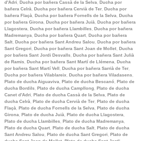
d'Adri
,
Ducha por bañera Cassà de la Selva
,
Ducha por
bañera Celrà
,
Ducha por bañera Cervià de Ter
,
Ducha por
bañera Flaçà
,
Ducha por bañera Fornells de la Selva
,
Ducha
por bañera Girona
,
Ducha por bañera Juià
,
Ducha por bañera
Llagostera
,
Ducha por bañera Llambilles
,
Ducha por bañera
Madremanya
,
Ducha por bañera Quart
,
Ducha por bañera
Salt
,
Ducha por bañera Sant Andreu Salou
,
Ducha por bañera
Sant Gregori
,
Ducha por bañera Sant Joan de Mollet
,
Ducha
por bañera Sant Jordi Desvalls
,
Ducha por bañera Sant Julià
de Ramis
,
Ducha por bañera Sant Martí de Llémena
,
Ducha
por bañera Sant Martí Vell
,
Ducha por bañera Sarrià de Ter
,
Ducha por bañera Vilablareix
,
Ducha por bañera Viladasens
,
Plato de ducha Aiguaviva
,
Plato de ducha Bescanó
,
Plato de
ducha Bordils
,
Plato de ducha Campllong
,
Plato de ducha
Canet d'Adri
,
Plato de ducha Cassà de la Selva
,
Plato de
ducha Celrà
,
Plato de ducha Cervià de Ter
,
Plato de ducha
Flaçà
,
Plato de ducha Fornells de la Selva
,
Plato de ducha
Girona
,
Plato de ducha Juià
,
Plato de ducha Llagostera
,
Plato de ducha Llambilles
,
Plato de ducha Madremanya
,
Plato de ducha Quart
,
Plato de ducha Salt
,
Plato de ducha
Sant Andreu Salou
,
Plato de ducha Sant Gregori
,
Plato de
ducha Sant Joan de Mollet
,
Plato de ducha Sant Jordi