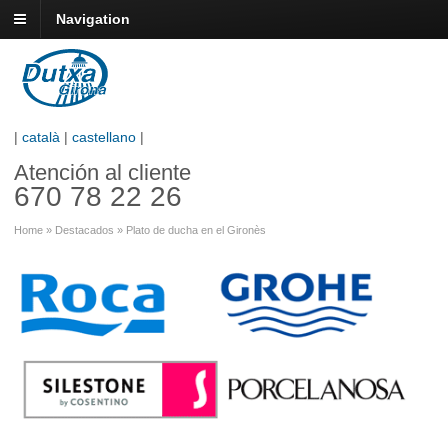
Navigation
|
català
|
castellano
|
Atención al cliente
670 78 22 26
Home
»
Destacados
»
Plato de ducha en el Gironès