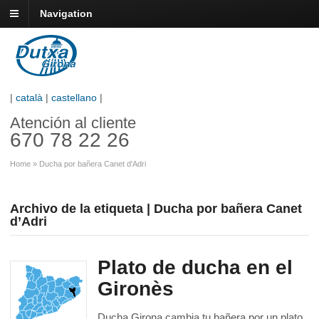
Navigation
|
català
|
castellano
|
Atención al cliente
670 78 22 26
Home
»
Ducha por bañera Canet d'Adri
Archivo de la etiqueta | Ducha por bañera Canet
d’Adri
Plato de ducha en el
Gironès
Ducha Girona cambia tu bañera por un plato