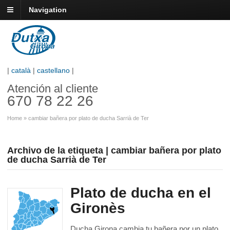
Navigation
|
català
|
castellano
|
Atención al cliente
670 78 22 26
Home
»
cambiar bañera por plato de ducha Sarrià de Ter
Archivo de la etiqueta | cambiar bañera por plato
de ducha Sarrià de Ter
Plato de ducha en el
Gironès
Ducha Girona cambia tu bañera por un plato