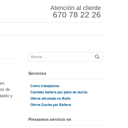
Atención al cliente
670 78 22 26
Servicios
es.
Como trabajamos
ños de
Cambiar bañera por plato de ducha
ápido y
Oferta alicatado en Baño
Oferta Ducha por Bañera
Prestamos servicio en