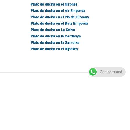
Plato de ducha en el Gironès
Plato de ducha en el Alt Empordà
Plato de ducha en el Pla de l’Estany
Plato de ducha en el Baix Empordà
Plato de ducha en La Selva
Plato de ducha en la Cerdanya
Plato de ducha en la Garrotxa
Plato de ducha en el Ripollès
Contáctanos!