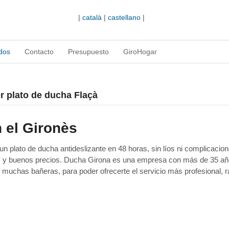
|
català
|
castellano
|
dos
Contacto
Presupuesto
GiroHogar
or plato de ducha Flaçà
 el Gironès
 plato de ducha antideslizante en 48 horas, sin líos ni complicacion
as y buenos precios. Ducha Girona es una empresa con más de 35 a
 muchas bañeras, para poder ofrecerte el servicio más profesional, r