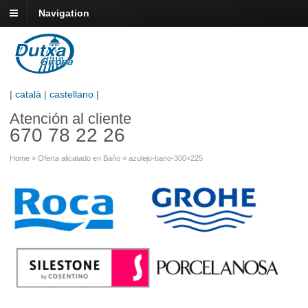
Navigation
|
català
|
castellano
|
Atención al cliente
670 78 22 26
Home
»
Oferta alicatado en Baño
»
azulejo-bano-300×225