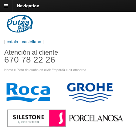
Navigation
|
català
|
castellano
|
Atención al cliente
670 78 22 26
Home
»
Plato de ducha en el Alt Empordà
»
alt-emporda