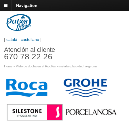
Navigation
|
català
|
castellano
|
Atención al cliente
670 78 22 26
Home
»
Plato de ducha en el Ripollès
»
instalar-plato-ducha-girona