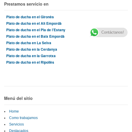
Prestamos servicio en
Plato de ducha en el Gironès
Plato de ducha en el Alt Empordà
Plato de ducha en el Pla de l’Estany
Contáctanos!
Plato de ducha en el Baix Empordà
Plato de ducha en La Selva
Plato de ducha en la Cerdanya
Plato de ducha en la Garrotxa
Plato de ducha en el Ripollès
Menú del sitio
Home
Como trabajamos
Servicios
Destacados