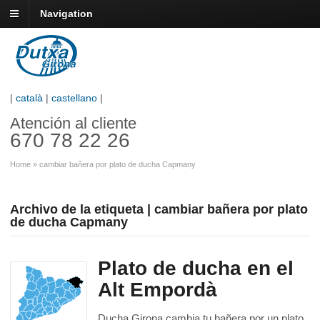
Navigation
|
català
|
castellano
|
Atención al cliente
670 78 22 26
Home
»
cambiar bañera por plato de ducha Capmany
Archivo de la etiqueta | cambiar bañera por plato
de ducha Capmany
Plato de ducha en el
Alt Empordà
Ducha Girona cambia tu bañera por un plato