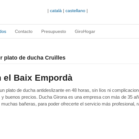
|
català
|
castellano
|
dos
Contacto
Presupuesto
GiroHogar
r plato de ducha Cruïlles
n el Baix Empordà
 plato de ducha antideslizante en 48 horas, sin líos ni complicacion
as y buenos precios. Ducha Girona es una empresa con más de 35 a
 muchas bañeras, para poder ofrecerte el servicio más profesional, r