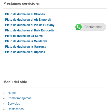
Prestamos servicio en
Plato de ducha en el Gironès
Plato de ducha en el Alt Empordà
Plato de ducha en el Pla de l’Estany
Contáctanos!
Plato de ducha en el Baix Empordà
Plato de ducha en La Selva
Plato de ducha en la Cerdanya
Plato de ducha en la Garrotxa
Plato de ducha en el Ripollès
Menú del sitio
Home
Como trabajamos
Servicios
Destacados