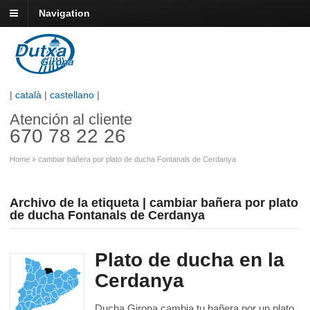
Navigation
|
català
|
castellano
|
Atención al cliente
670 78 22 26
Home
»
cambiar bañera por plato de ducha Fontanals de Cerdanya
Archivo de la etiqueta | cambiar bañera por plato
de ducha Fontanals de Cerdanya
Plato de ducha en la
Cerdanya
Ducha Girona cambia tu bañera por un plato