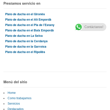
Prestamos servicio en
Plato de ducha en el Gironès
Plato de ducha en el Alt Empordà
Plato de ducha en el Pla de l’Estany
Contáctanos!
Plato de ducha en el Baix Empordà
Plato de ducha en La Selva
Plato de ducha en la Cerdanya
Plato de ducha en la Garrotxa
Plato de ducha en el Ripollès
Menú del sitio
Home
Como trabajamos
Servicios
Destacados