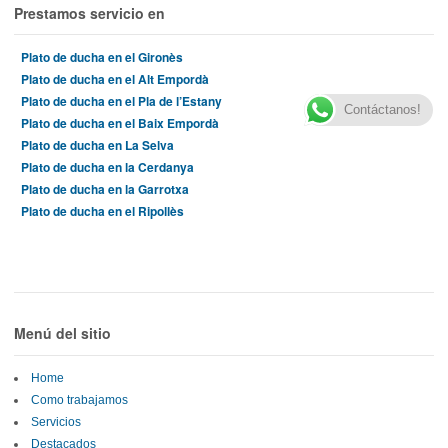
Prestamos servicio en
Plato de ducha en el Gironès
Plato de ducha en el Alt Empordà
Plato de ducha en el Pla de l’Estany
Contáctanos!
Plato de ducha en el Baix Empordà
Plato de ducha en La Selva
Plato de ducha en la Cerdanya
Plato de ducha en la Garrotxa
Plato de ducha en el Ripollès
Menú del sitio
Home
Como trabajamos
Servicios
Destacados