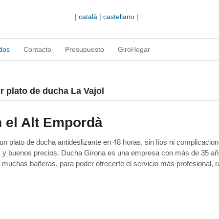
|
català
|
castellano
|
dos
Contacto
Presupuesto
GiroHogar
r plato de ducha La Vajol
 el Alt Empordà
 plato de ducha antideslizante en 48 horas, sin líos ni complicacion
as y buenos precios. Ducha Girona es una empresa con más de 35 a
 muchas bañeras, para poder ofrecerte el servicio más profesional, r