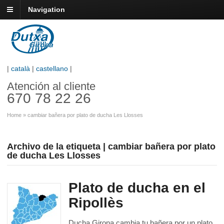
Navigation
|
català
|
castellano
|
Atención al cliente
670 78 22 26
Home
»
cambiar bañera por plato de ducha Les Llosses
Archivo de la etiqueta | cambiar bañera por plato
de ducha Les Llosses
Plato de ducha en el
Ripollès
Ducha Girona cambia tu bañera por un plato