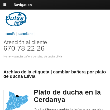
Navigation
|
català
|
castellano
|
Atención al cliente
670 78 22 26
Home
»
cambiar bañera por plato de ducha Llívia
Archivo de la etiqueta | cambiar bañera por plato
de ducha Llívia
Plato de ducha en la
Cerdanya
Ducha Girona cambia tu bañera por un plato