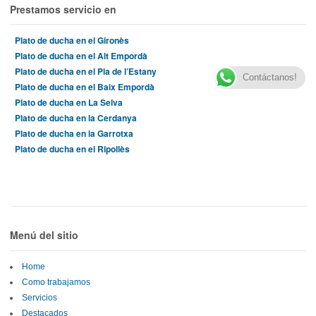
Prestamos servicio en
Plato de ducha en el Gironès
Plato de ducha en el Alt Empordà
Plato de ducha en el Pla de l’Estany
Contáctanos!
Plato de ducha en el Baix Empordà
Plato de ducha en La Selva
Plato de ducha en la Cerdanya
Plato de ducha en la Garrotxa
Plato de ducha en el Ripollès
Menú del sitio
Home
Como trabajamos
Servicios
Destacados