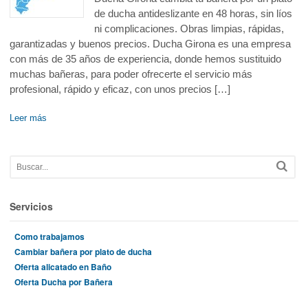
de ducha antideslizante en 48 horas, sin líos
ni complicaciones. Obras limpias, rápidas,
garantizadas y buenos precios. Ducha Girona es una empresa
con más de 35 años de experiencia, donde hemos sustituido
muchas bañeras, para poder ofrecerte el servicio más
profesional, rápido y eficaz, con unos precios […]
Leer más
Servicios
Como trabajamos
Cambiar bañera por plato de ducha
Oferta alicatado en Baño
Oferta Ducha por Bañera