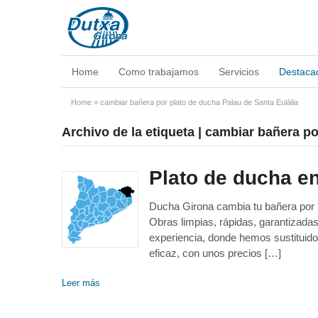
Home
Como trabajamos
Servicios
Destaca
Home
»
cambiar bañera por plato de ducha Palau de Santa Eulàlia
Archivo de la etiqueta | cambiar bañera p
Plato de ducha en
Ducha Girona cambia tu bañera por un
Obras limpias, rápidas, garantizad
experiencia, donde hemos sustituido
eficaz, con unos precios […]
Leer más