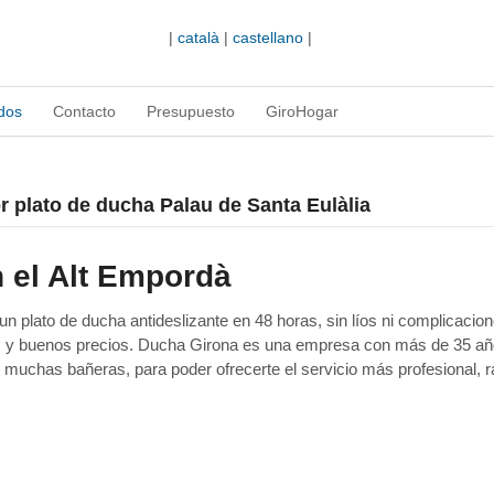
|
català
|
castellano
|
dos
Contacto
Presupuesto
GiroHogar
or plato de ducha Palau de Santa Eulàlia
 el Alt Empordà
 plato de ducha antideslizante en 48 horas, sin líos ni complicacion
as y buenos precios. Ducha Girona es una empresa con más de 35 a
 muchas bañeras, para poder ofrecerte el servicio más profesional, r