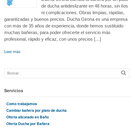
de ducha antideslizante en 48 horas, sin líos
ni complicaciones. Obras limpias, rápidas,
garantizadas y buenos precios. Ducha Girona es una empresa
con más de 35 años de experiencia, donde hemos sustituido
muchas bañeras, para poder ofrecerte el servicio más
profesional, rápido y eficaz, con unos precios […]
Leer más
Servicios
Como trabajamos
Cambiar bañera por plato de ducha
Oferta alicatado en Baño
Oferta Ducha por Bañera