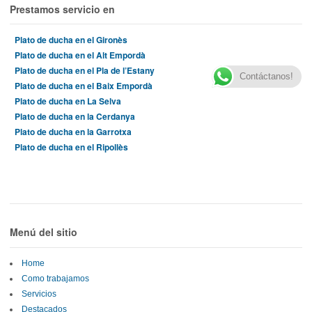
Prestamos servicio en
Plato de ducha en el Gironès
Plato de ducha en el Alt Empordà
Plato de ducha en el Pla de l’Estany
Contáctanos!
Plato de ducha en el Baix Empordà
Plato de ducha en La Selva
Plato de ducha en la Cerdanya
Plato de ducha en la Garrotxa
Plato de ducha en el Ripollès
Menú del sitio
Home
Como trabajamos
Servicios
Destacados