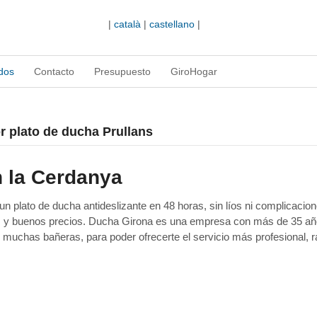
|
català
|
castellano
|
dos
Contacto
Presupuesto
GiroHogar
or plato de ducha Prullans
n la Cerdanya
 plato de ducha antideslizante en 48 horas, sin líos ni complicacion
as y buenos precios. Ducha Girona es una empresa con más de 35 a
 muchas bañeras, para poder ofrecerte el servicio más profesional, r