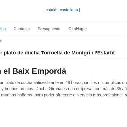
|
català
|
castellano
|
dos
Contacto
Presupuesto
GiroHogar
it
 plato de ducha Torroella de Montgrí i l’Estartit
n el Baix Empordà
 plato de ducha antideslizante en 48 horas, sin líos ni complicacion
as y buenos precios. Ducha Girona es una empresa con más de 35 a
 muchas bañeras, para poder ofrecerte el servicio más profesional, r