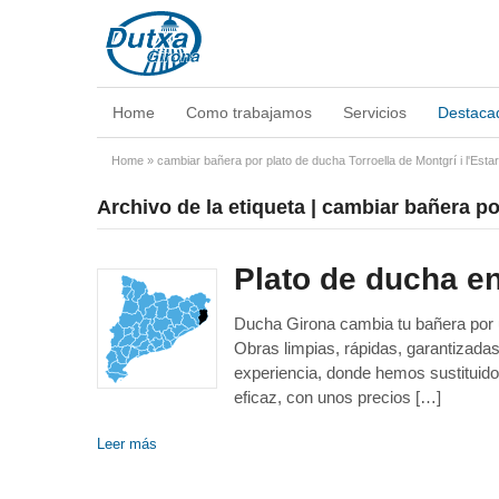
Home
Como trabajamos
Servicios
Destaca
Home
»
cambiar bañera por plato de ducha Torroella de Montgrí i l'Estart
Archivo de la etiqueta | cambiar bañera por
Plato de ducha e
Ducha Girona cambia tu bañera por un
Obras limpias, rápidas, garantizad
experiencia, donde hemos sustituido
eficaz, con unos precios […]
Leer más