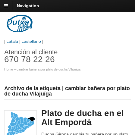
Navigation
|
català
|
castellano
|
Atención al cliente
670 78 22 26
Home
»
cambiar bañera por plato de ducha Vilajuïga
Archivo de la etiqueta | cambiar bañera por plato
de ducha Vilajuïga
Plato de ducha en el
Alt Empordà
Ducha Girona cambia tu bañera por un plato