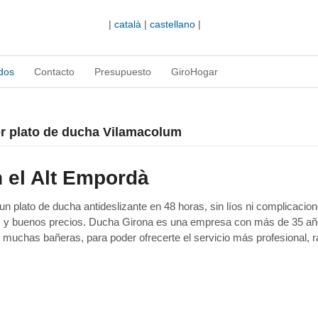
|
català
|
castellano
|
dos
Contacto
Presupuesto
GiroHogar
por plato de ducha Vilamacolum
 el Alt Empordà
 plato de ducha antideslizante en 48 horas, sin líos ni complicacion
as y buenos precios. Ducha Girona es una empresa con más de 35 a
 muchas bañeras, para poder ofrecerte el servicio más profesional, r