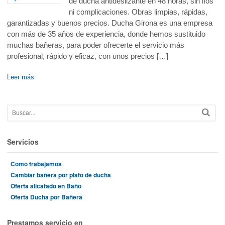
de ducha antideslizante en 48 horas, sin líos
ni complicaciones. Obras limpias, rápidas,
garantizadas y buenos precios. Ducha Girona es una empresa
con más de 35 años de experiencia, donde hemos sustituido
muchas bañeras, para poder ofrecerte el servicio más
profesional, rápido y eficaz, con unos precios […]
Leer más
Servicios
Como trabajamos
Cambiar bañera por plato de ducha
Oferta alicatado en Baño
Oferta Ducha por Bañera
Prestamos servicio en