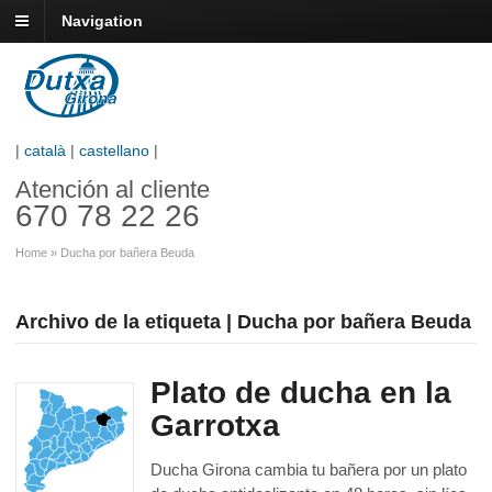
Navigation
|
català
|
castellano
|
Atención al cliente
670 78 22 26
Home
»
Ducha por bañera Beuda
Archivo de la etiqueta | Ducha por bañera Beuda
Plato de ducha en la
Garrotxa
Ducha Girona cambia tu bañera por un plato