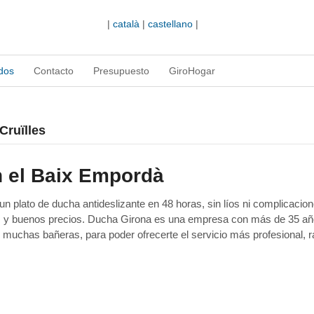
|
català
|
castellano
|
dos
Contacto
Presupuesto
GiroHogar
Cruïlles
n el Baix Empordà
 plato de ducha antideslizante en 48 horas, sin líos ni complicacion
as y buenos precios. Ducha Girona es una empresa con más de 35 a
 muchas bañeras, para poder ofrecerte el servicio más profesional, r