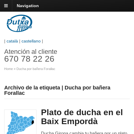
Navigation
|
català
|
castellano
|
Atención al cliente
670 78 22 26
Home
»
Ducha por bañera Forallac
Archivo de la etiqueta | Ducha por bañera
Forallac
Plato de ducha en el
Baix Empordà
Ducha Girona cambia tu bañera por un plato