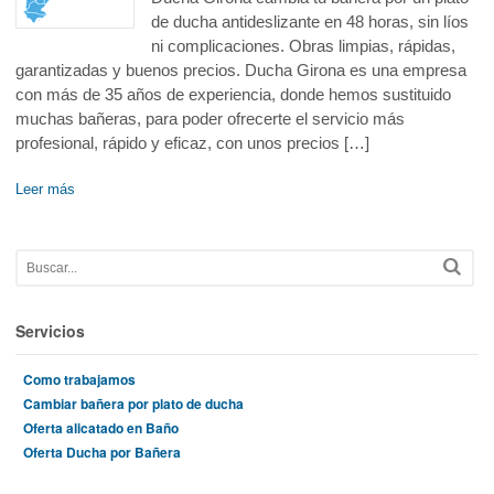
de ducha antideslizante en 48 horas, sin líos
ni complicaciones. Obras limpias, rápidas,
garantizadas y buenos precios. Ducha Girona es una empresa
con más de 35 años de experiencia, donde hemos sustituido
muchas bañeras, para poder ofrecerte el servicio más
profesional, rápido y eficaz, con unos precios […]
Leer más
Servicios
Como trabajamos
Cambiar bañera por plato de ducha
Oferta alicatado en Baño
Oferta Ducha por Bañera