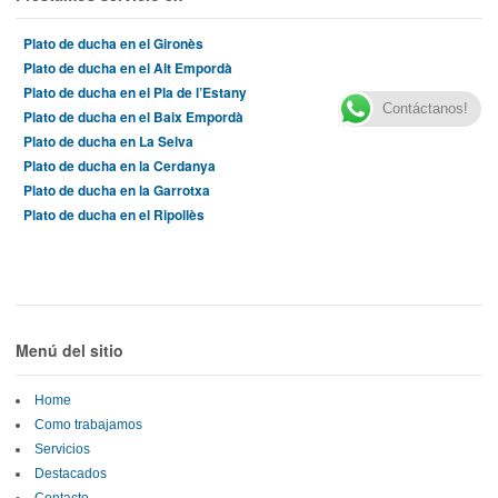
Plato de ducha en el Gironès
Plato de ducha en el Alt Empordà
Plato de ducha en el Pla de l’Estany
Contáctanos!
Plato de ducha en el Baix Empordà
Plato de ducha en La Selva
Plato de ducha en la Cerdanya
Plato de ducha en la Garrotxa
Plato de ducha en el Ripollès
Menú del sitio
Home
Como trabajamos
Servicios
Destacados
Contacto