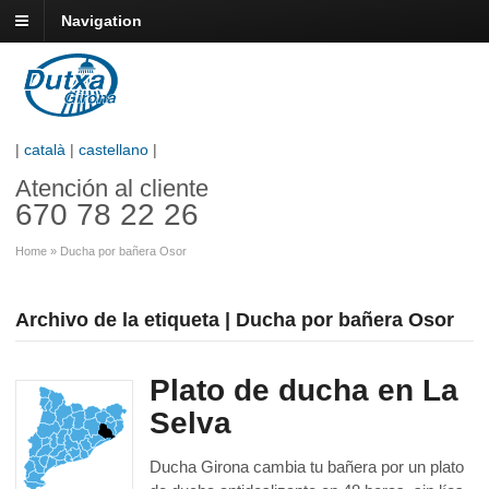
Navigation
|
català
|
castellano
|
Atención al cliente
670 78 22 26
Home
»
Ducha por bañera Osor
Archivo de la etiqueta | Ducha por bañera Osor
Plato de ducha en La
Selva
Ducha Girona cambia tu bañera por un plato