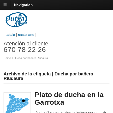
Navigation
|
català
|
castellano
|
Atención al cliente
670 78 22 26
Home
»
Ducha por bañera Riudaura
Archivo de la etiqueta | Ducha por bañera
Riudaura
Plato de ducha en la
Garrotxa
Ducha Girona cambia tu bañera por un plato