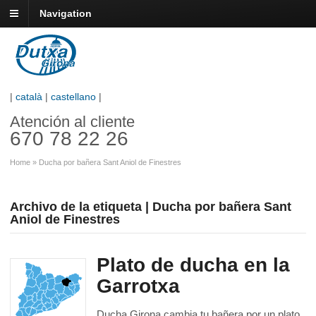
Navigation
|
català
|
castellano
|
Atención al cliente
670 78 22 26
Home
»
Ducha por bañera Sant Aniol de Finestres
Archivo de la etiqueta | Ducha por bañera Sant
Aniol de Finestres
Plato de ducha en la
Garrotxa
Ducha Girona cambia tu bañera por un plato