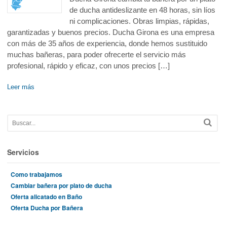
de ducha antideslizante en 48 horas, sin líos
ni complicaciones. Obras limpias, rápidas,
garantizadas y buenos precios. Ducha Girona es una empresa
con más de 35 años de experiencia, donde hemos sustituido
muchas bañeras, para poder ofrecerte el servicio más
profesional, rápido y eficaz, con unos precios […]
Leer más
Servicios
Como trabajamos
Cambiar bañera por plato de ducha
Oferta alicatado en Baño
Oferta Ducha por Bañera