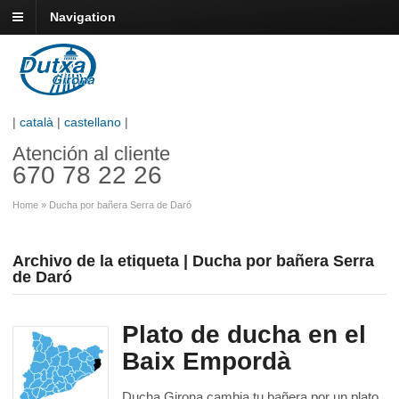
Navigation
|
català
|
castellano
|
Atención al cliente
670 78 22 26
Home
»
Ducha por bañera Serra de Daró
Archivo de la etiqueta | Ducha por bañera Serra
de Daró
Plato de ducha en el
Baix Empordà
Ducha Girona cambia tu bañera por un plato