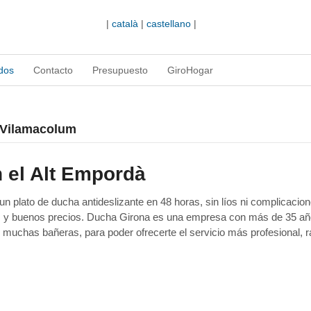
|
català
|
castellano
|
dos
Contacto
Presupuesto
GiroHogar
a Vilamacolum
 el Alt Empordà
 plato de ducha antideslizante en 48 horas, sin líos ni complicacion
as y buenos precios. Ducha Girona es una empresa con más de 35 a
 muchas bañeras, para poder ofrecerte el servicio más profesional, r