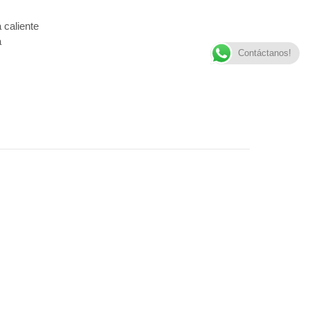
 caliente
a
Contáctanos!