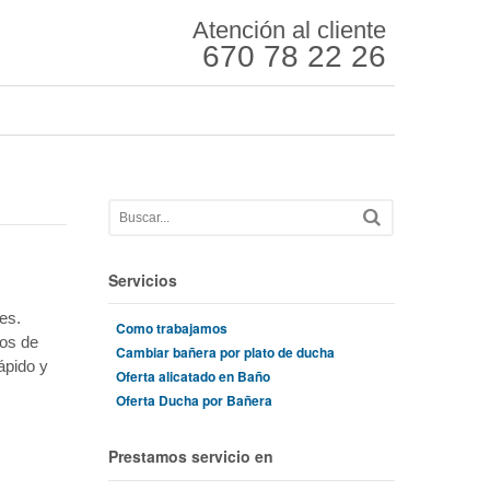
Atención al cliente
670 78 22 26
Servicios
es.
Como trabajamos
ños de
Cambiar bañera por plato de ducha
ápido y
Oferta alicatado en Baño
Oferta Ducha por Bañera
Prestamos servicio en