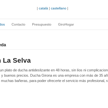
|
català
|
castellano
|
dos
Contacto
Presupuesto
GiroHogar
eda
n La Selva
 plato de ducha antideslizante en 48 horas, sin líos ni complicacion
as y buenos precios. Ducha Girona es una empresa con más de 35 a
 muchas bañeras, para poder ofrecerte el servicio más profesional, r