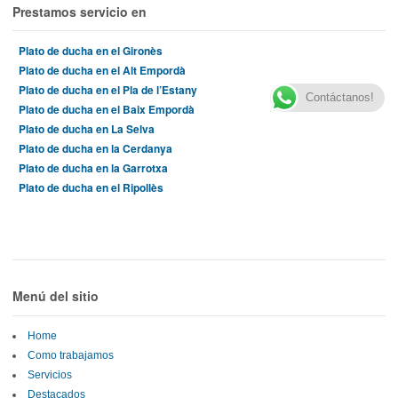
Prestamos servicio en
Plato de ducha en el Gironès
Plato de ducha en el Alt Empordà
Plato de ducha en el Pla de l’Estany
Contáctanos!
Plato de ducha en el Baix Empordà
Plato de ducha en La Selva
Plato de ducha en la Cerdanya
Plato de ducha en la Garrotxa
Plato de ducha en el Ripollès
Menú del sitio
Home
Como trabajamos
Servicios
Destacados