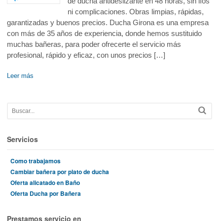
de ducha antideslizante en 48 horas, sin líos
ni complicaciones. Obras limpias, rápidas,
garantizadas y buenos precios. Ducha Girona es una empresa
con más de 35 años de experiencia, donde hemos sustituido
muchas bañeras, para poder ofrecerte el servicio más
profesional, rápido y eficaz, con unos precios […]
Leer más
Servicios
Como trabajamos
Cambiar bañera por plato de ducha
Oferta alicatado en Baño
Oferta Ducha por Bañera
Prestamos servicio en