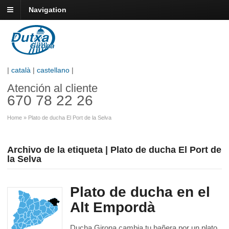
Navigation
|
català
|
castellano
|
Atención al cliente
670 78 22 26
Home
»
Plato de ducha El Port de la Selva
Archivo de la etiqueta | Plato de ducha El Port de
la Selva
Plato de ducha en el
Alt Empordà
Ducha Girona cambia tu bañera por un plato