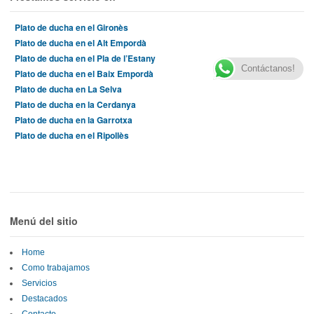
Plato de ducha en el Gironès
Plato de ducha en el Alt Empordà
Plato de ducha en el Pla de l’Estany
Contáctanos!
Plato de ducha en el Baix Empordà
Plato de ducha en La Selva
Plato de ducha en la Cerdanya
Plato de ducha en la Garrotxa
Plato de ducha en el Ripollès
Menú del sitio
Home
Como trabajamos
Servicios
Destacados
Contacto