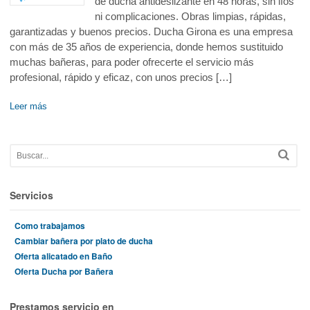
de ducha antideslizante en 48 horas, sin líos
ni complicaciones. Obras limpias, rápidas,
garantizadas y buenos precios. Ducha Girona es una empresa
con más de 35 años de experiencia, donde hemos sustituido
muchas bañeras, para poder ofrecerte el servicio más
profesional, rápido y eficaz, con unos precios […]
Leer más
Servicios
Como trabajamos
Cambiar bañera por plato de ducha
Oferta alicatado en Baño
Oferta Ducha por Bañera
Prestamos servicio en