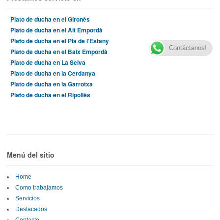
Plato de ducha en el Gironès
Plato de ducha en el Alt Empordà
Plato de ducha en el Pla de l’Estany
Contáctanos!
Plato de ducha en el Baix Empordà
Plato de ducha en La Selva
Plato de ducha en la Cerdanya
Plato de ducha en la Garrotxa
Plato de ducha en el Ripollès
Menú del sitio
Home
Como trabajamos
Servicios
Destacados
Contacto