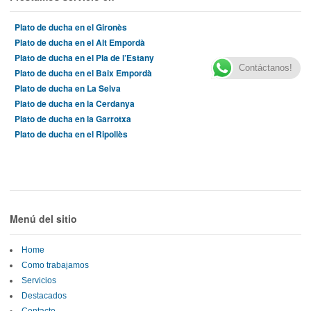
Plato de ducha en el Gironès
Plato de ducha en el Alt Empordà
Plato de ducha en el Pla de l’Estany
Contáctanos!
Plato de ducha en el Baix Empordà
Plato de ducha en La Selva
Plato de ducha en la Cerdanya
Plato de ducha en la Garrotxa
Plato de ducha en el Ripollès
Menú del sitio
Home
Como trabajamos
Servicios
Destacados
Contacto