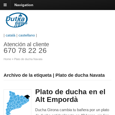
Navigation
|
català
|
castellano
|
Atención al cliente
670 78 22 26
Home
»
Plato de ducha Navata
Archivo de la etiqueta | Plato de ducha Navata
Plato de ducha en el
Alt Empordà
Ducha Girona cambia tu bañera por un plato