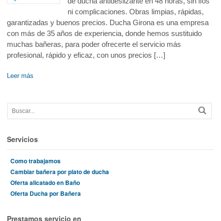
de ducha antideslizante en 48 horas, sin líos
ni complicaciones. Obras limpias, rápidas,
garantizadas y buenos precios. Ducha Girona es una empresa
con más de 35 años de experiencia, donde hemos sustituido
muchas bañeras, para poder ofrecerte el servicio más
profesional, rápido y eficaz, con unos precios […]
Leer más
Servicios
Como trabajamos
Cambiar bañera por plato de ducha
Oferta alicatado en Baño
Oferta Ducha por Bañera
Prestamos servicio en