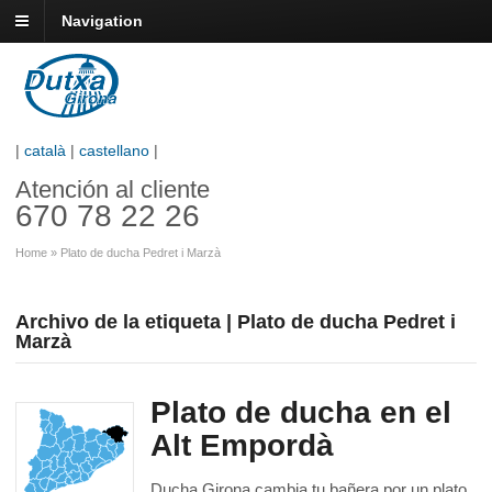
Navigation
|
català
|
castellano
|
Atención al cliente
670 78 22 26
Home
»
Plato de ducha Pedret i Marzà
Archivo de la etiqueta | Plato de ducha Pedret i
Marzà
Plato de ducha en el
Alt Empordà
Ducha Girona cambia tu bañera por un plato