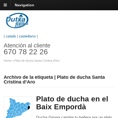
Navigation
|
català
|
castellano
|
Atención al cliente
670 78 22 26
Home
»
Plato de ducha Santa Cristina d'Aro
Archivo de la etiqueta | Plato de ducha Santa
Cristina d’Aro
Plato de ducha en el
Baix Empordà
Ducha Girona cambia tu bañera por un plato