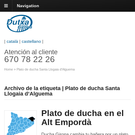
Navigation
|
català
|
castellano
|
Atención al cliente
670 78 22 26
Home
»
Plato de ducha Santa Llogaia d'Alguema
Archivo de la etiqueta | Plato de ducha Santa
Llogaia d’Alguema
Plato de ducha en el
Alt Empordà
Ducha Girona cambia tu bañera por un plato