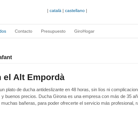
|
català
|
castellano
|
dos
Contacto
Presupuesto
GiroHogar
afant
 el Alt Empordà
 plato de ducha antideslizante en 48 horas, sin líos ni complicacion
as y buenos precios. Ducha Girona es una empresa con más de 35 a
 muchas bañeras, para poder ofrecerte el servicio más profesional, r